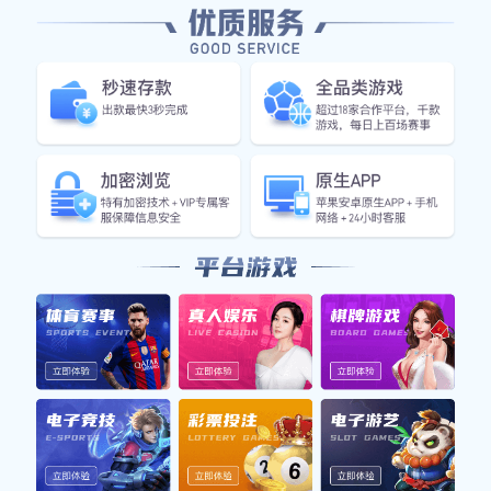
会到薪资更高但竞争相对较小的新兴联赛。而沙特联赛正好成为他们
理想的新家园，因此出现了诸如库利巴利和马内这样的明星球员转会
消息。
此外，沙特足球俱乐部在过去几年间已经建立了一定的品牌效应，他
们通过一系列成功案例证明了自己的实力。这种趋势吸引了越来越多