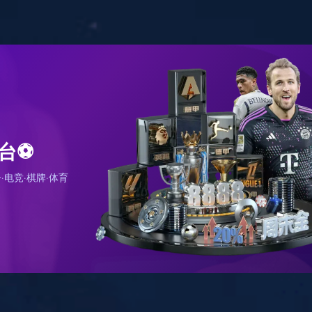
首页
解读九游娱乐
体育热点
体育明星
集团服务
体育热点
首页
体育热点