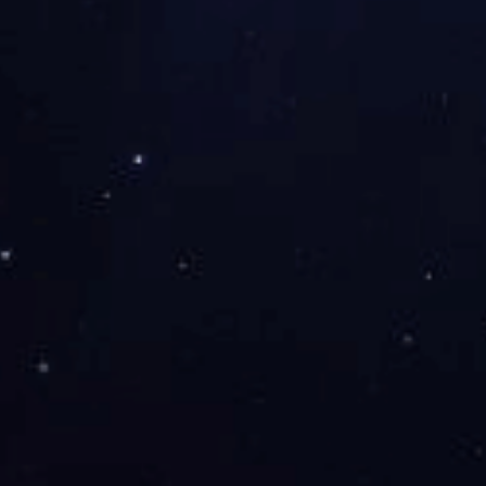
接洽
最公平的平台运营商!
电话: 15344986265
邮箱: luhzcks@gmail.com