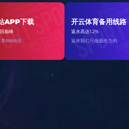
析
不屈的精神，成为了国家足球运动的重要代表。本文将从四个方
历史背景及影响力，二是各个球员的个人成就，三是他们在国际
星球员不仅在国内联赛中展现出色，更在国际舞台上为印尼足球
注入了新的活力，也激励着一代又一代年轻球员追逐自己的梦想
自那时起，足球便成为了民众生活中不可或缺的一部分。随着时
杰出的球员。在这一过程中，一些红色明星球员因其优秀的技艺
部产生了深远影响。
们更通过自身经历激励着无数年轻人。在经济条件相对欠佳的地
的梦想。这种精神感染着更多的人，使得足球在印尼这个多元文