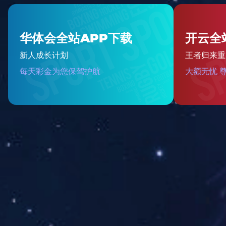
印尼足球界的红色明星球员盘点与成就分
2025-12-20 09:53:17
印尼足球界的红色明星球员以其卓越的表现和
些球员进行详细盘点与成就分析：一是他们的
的表现，四是未来发展的趋势与挑战。这些明
荣耀。他们的努力和奉献，为印尼足球的发展
1、历史背景与影响力
印尼足球的发展历程可以追溯到20世纪初期，
移，这项运动逐渐发展壮大，并培养出了一批
不拔的精神而脱颖而出，对国家队和地方俱乐
这些球员不仅仅是在场上的表现引人注目，他
们用实际行动证明了只要努力，就能实现自己
的国度中愈加普及。