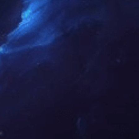
2025-12-20 09:53:17
印尼足球界的红色明星球员盘点与
成就分析
2025-12-19 17:33:16
优质训
全球足球明星三号射手排名揭晓谁
发展的
将成为新一代进球机器
2025-12-16 14:15:35
，各级
足球明星群体录边照展现绿茵场上
使得整
的友谊与激情瞬间
摆在所
发展目
励着新