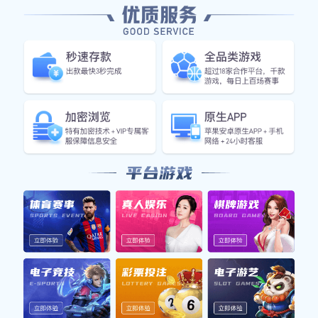
比赛中能够频繁创造机会，为球队赢得比赛奠定基础。
进入青少年国家队后，达尼洛更加坚定了自己走向职业化道路的决
心。在国际赛事中，他与其他优秀年轻球员同场竞技，不断提高自己
的技战术水平，这段经历为他日后的职业生涯打下了坚实基础。