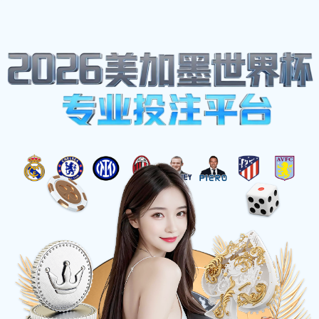
+15344986265
luhzcks@gmail.com
体育明星
首页
体育明星