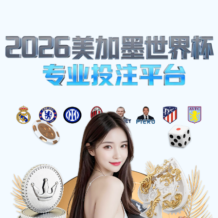
+15344986265
luhzcks@gmail.com
体育明星
首页
体育明星