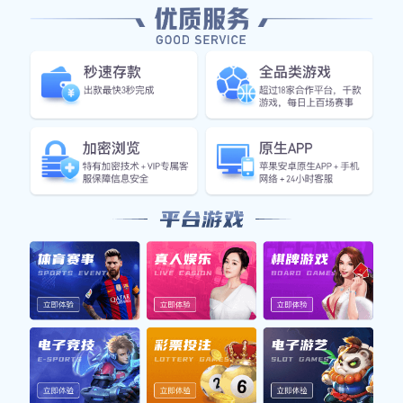
随着时间推移，现代足球的发展使得5号球员肩负着更多责任。他们
不仅需要专注于防守，也要参与到球队的整体战术体系中，承担起组
织进攻的重要任务。这种多元化的发展，使得5号位置上的玩家变得
愈发重要。