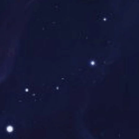
的表现差异也值得关注。在主场作战时，阿森纳通常能凭借主场
适应感。历史数据还显示，当两队士气高涨时，比赛往往会非常
在着一定平衡，这为即将到来的比赛增添了悬念。无论是阿森纳
到充分体现。
快速反击相结合的方式，通过控制中场来掌握比赛节奏。他们善
会。而这种战术对于面对防守较弱且体能消耗较大的球队尤其有
防守策略，以抵御来自阿森纳猛烈进攻带来的压力。在这样的情
，他们或许会通过长传快速反击来寻找破门机会，这种策略虽然
奏。
撞必定会引发精彩纷呈的对抗。两支球队如何调配阵容并调整战