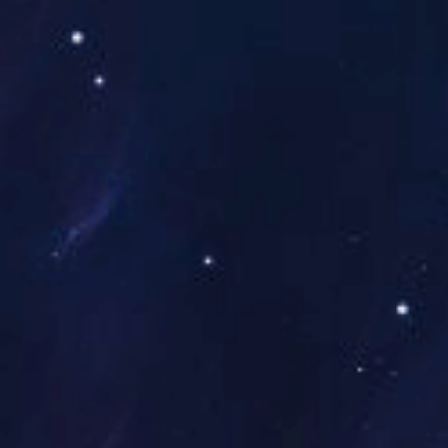
但足球比赛充满变数，哈德斯如果能够调整心态，依然有机会创
，无论胜负都将影响接下来的联赛走势。
对手时的心理优势。从近年来的数据来看，阿森纳与哈德斯之间
交手，各自都有过胜利。因此，这样的数据会给哈德斯带来一定