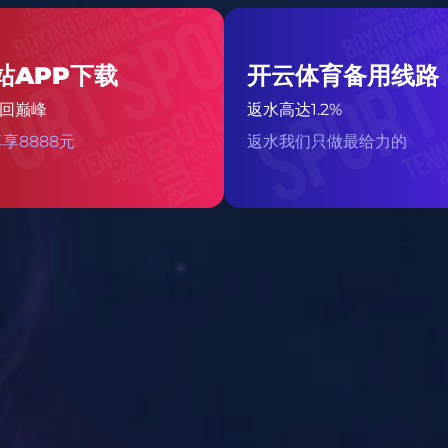
预测
的前瞻分析和赛前预测。从双方球队的近期状态、历史交锋记录
先，我们将回顾两队在本赛季的表现，分析它们在联赛中的位置
评估两队之间的心理优势。随后，我们将探讨各自可能采用的战
响。最后，结合以上分析，对本场比赛进行总体预测，展望未来
角，以便更好地理解即将到来的这场对决。
靠前。他们展现了强大的攻击力和稳定的防守，同时也有多名球
不断进球，为球队提供了源源不断的动力。此外，中场组织者也
表现起伏不定。在最近的一些比赛中，他们遭遇了一些失利，这
时，哈德斯往往能够爆发出意想不到的能量，因此不可小觑。