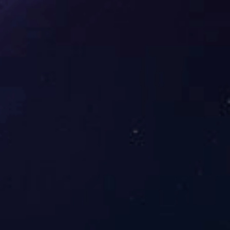
网站地图
XML
九游娱乐
热点
明星
服务
九游娱乐体育