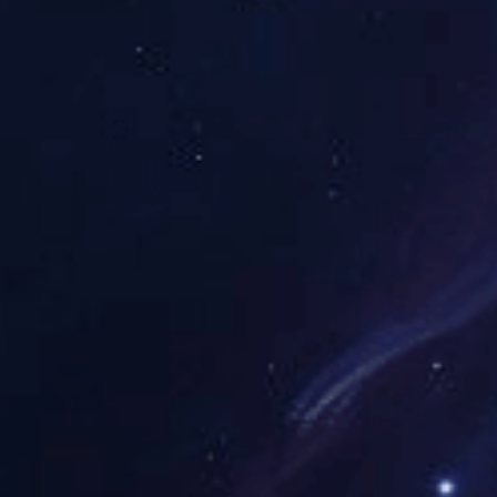
特别是在主客场表现方面，两队在不同场地上
得较好的成绩，而哈德斯则需要克服客场的不
因此这也是本次交锋的一大看点。
综上所述，从历史交锋记录来看，两队之间存
持统治力还是哈德斯寻求突破，都将在此役得
3、战术布置与策略
从战术层面来看，阿森纳通常采用高压逼抢和
边路进行渗透，并通过快速传导球寻找进攻机
此预计他们会继续以此策略迎战哈德斯。
而对于哈德斯而言，他们必须采取更加务实的
加强后防线以及中场拦截显得尤为重要。同时
高，但若操作得当，也有可能打乱阿森纳的节
因此，在这场较量中，不同风格与策略之间碰
直接影响最终结果的发展走向。