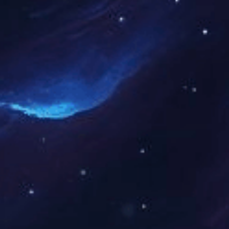
的技艺，让我们共同见证这一激动人心时刻！
上一篇
布里斯托与切尔西U队激战正酣期待精彩对决与
下一篇
全北现代对阵天津权健精彩直播回顾与赛后分