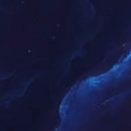
右局势的发展。在阿森纳阵中，不可忽视的是他们主力前锋，他
攻端的重要支柱。同时，中场核心也起到串联全局的重要作用，
机会。
名实力派选手。如果能够发挥出来，就可能改变整个比赛局势。
反击中制造威胁。此外，中后卫如果能够稳固防线，也许能遏制
赖自身明星球员发挥最佳水平。他们是否能够承受住压力，将成
键球员等多个因素，本次阿森纳迎战哈德斯无疑是一场充满悬念
但面对顽强不屈的哈德斯，他们仍需保持警惕。有时候，一瞬间
必须精心安排阵容，应对突发情况，以期达到最佳效果。
终结果如何，都将在这个赛季留下深刻印记。期待双方展现出精