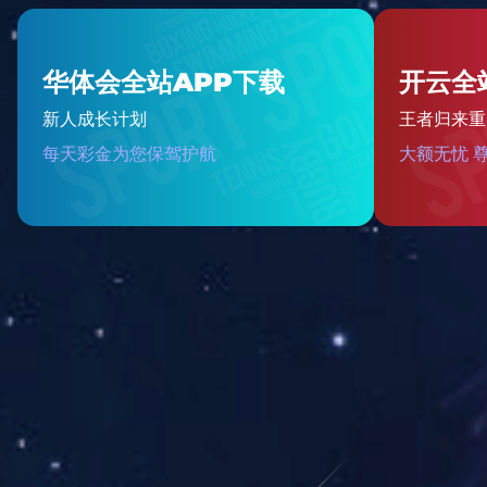
阿森纳迎战哈德斯全方位前瞻分析及赛前
2025-07-09 23:28:37
本文将对阿森纳迎战哈德斯的比赛进行全方位
布置及关键球员等多个角度展开详细探讨。首
场比赛的结果。接着，将通过历史交锋数据来
法，并指出一些关键球员对比赛结果的重要影
本篇文章旨在为读者提供一个全面而深入的视
1、近期状态分析
阿森纳在本赛季表现抢眼，目前在联赛中排名
火热。例如，球队核心前锋在过去几场比赛中
回了状态，使得整个球队运转更加流畅。
反观哈德斯，他们本赛季面临较大挑战，整体
在积分榜上处于相对劣势。然而，在面对强敌