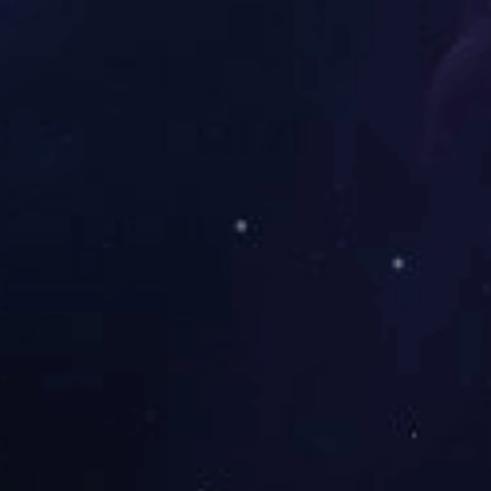
导航
首页
九游娱乐(NineGameSports)官方网
站-九游引领娱乐潮流✅🏆
解读
『jsznmp.com』🏆✅是世界顶级真
体育
人游戏让生活更精彩!九游娱乐为国
内游戏玩家打造的全球最顶级乐趣
体育
游戏APP,提供下载、入口、首页、
平台、登陆、官网、二十四小时专
集团
属客服在线服务!全球最安全,最信誉,
接洽
最公平的平台运营商!
电话: 15344986265