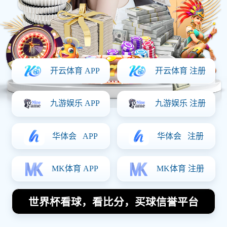
博尔顿与贝里精彩对决直播地址及赛前分析一览
2025-07-17 00:15:03
在即将到来的博尔顿与贝里之间的精彩对决中，球迷们翘首以待。两
支球队在赛季中的表现都引人注目，实力不相上下。本篇文章将为读
者提供比赛的直播地址，并从战队表现、历史交锋、球员状态和战术
分析四个方面进行深入的赛前分析，帮助大家更好地了解这场赛事的
看点和焦点。通过详细的数据和信息，我们将揭示两队如何在赛场上
展开激烈角逐，并预测可能出现的战局走向，为观众提供全方位的参
考。
1、战队表现分析
博尔顿本赛季展现出了强劲的竞争力，在联赛中多次取得胜利。他们
在主场作战时尤为强势，球迷们总是能看到他们充满活力和激情的一
面。博尔顿凭借其稳固的防线和灵活的进攻体系，已经成为了本赛季
的一支黑马球队。
贝里则同样不甘示弱，他们在客场面对困难时展现出顽强拼搏的精
神。上轮比赛中，贝里的攻击线火力全开，让人印象深刻。这种状态
让他们在接下来的比赛中充满信心，有望继续保持良好的竞技状态。