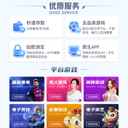
下半场开始后，两队展开了激烈争夺。尤其是在第四节，双方你来我
往，比分交替上升。火箭凭借哈登的一记关键三分球重新夺回领先，
但掘金并未放弃，在最后时刻通过精妙配合将比分扳平。这场胶着状
态一直持续到最后关头，让观众们捏了一把汗。