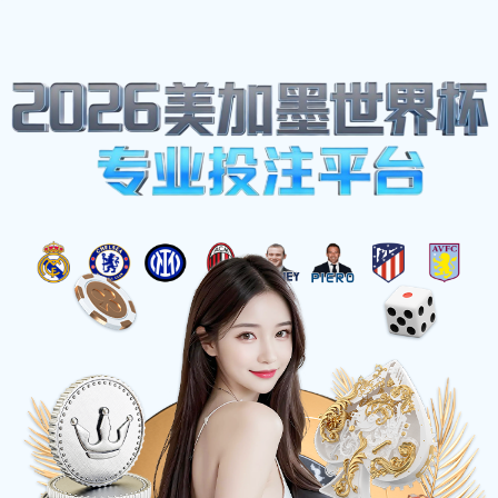
+15344986265
luhzcks@gmail.com
体育热点
首页
体育热点