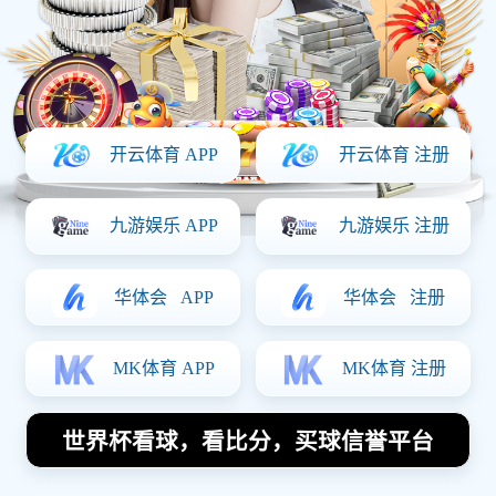
尤文图斯U23迎战皮亚琴察全力争胜展现青年才俊风
采
2025-10-07 12:43:25
在意大利足球的舞台上，尤文图斯作为一支历史悠久的豪门球队，其
青年队伍U23也在不断崭露头角。近期，尤文图斯U23迎战皮亚琴察
的比赛引起了广泛关注。本文将从四个方面探讨这一比赛的重要性和
影响力，包括球队背景与赛事意义、年轻球员的表现及潜力、战术分
析与比赛策略，以及未来发展展望等。通过对这些方面的深入分析，
我们可以更好地理解尤文图斯U23在这场比赛中全力争胜的决心以及
他们如何展现出青年才俊的风采。
1、球队背景与赛事意义
尤文图斯U23成立于2017年，旨在为年轻球员提供一个展示才能的平
台，同时也是俱乐部人才培养的重要组成部分。在意甲联赛和各项杯
赛中的激烈竞争环境下，尤文图斯U23始终保持着良好的竞技状态。
他们不仅仅是为了争夺胜利，更是为了向外界证明自己具备顶级俱乐
部的一切条件。
此次对阵皮亚琴察的比赛，对于尤文图斯U23来说具有重要意义。皮