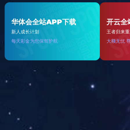
北京乒乓球队中路突破革新引领新潮流助
2025-10-13 07:46:52
北京乒乓球队作为中国乒乓球的代表队伍，近
球队整体实力的提升，也为实现奥运梦想奠定
等多个方面的深入探讨，我们可以看到北京乒
备。本文将从这四个方面详细分析北京乒乓球
1、训练方法的革新
现代竞技体育的发展离不开科学化、系统化的
高科技设备和数据分析手段，优化训练流程，
逐帧分析，从而帮助教练及时调整训练计划，
此外，北京队还注重多样化训练方式，包括体
高自身能力。在此过程中，教练团队根据不同
足之处。