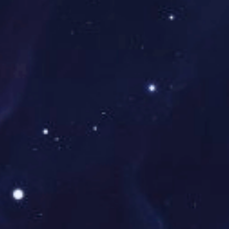
国内外顶级比赛录像，总结成功经验与失败教训。这种开放式讨
加深入地理解不同战术背后的理论依据，提高他们在场上的临场
北京队在面对强敌时能够游刃有余，以灵活多变的打法赢得更多
一场较量。为了帮助运动员克服赛前压力和焦虑情绪，北京乒乓
询师为运动员提供一对一指导，帮助他们建立自信心，调整心态
培训、集体旅行等，这些活动不仅增进了队友之间的感情，也有
，让每位成员都能感受到来自集体的支持，从而提升整体表现。
能够保持冷静，有效应对各种突发状况，为争取优异成绩提供强