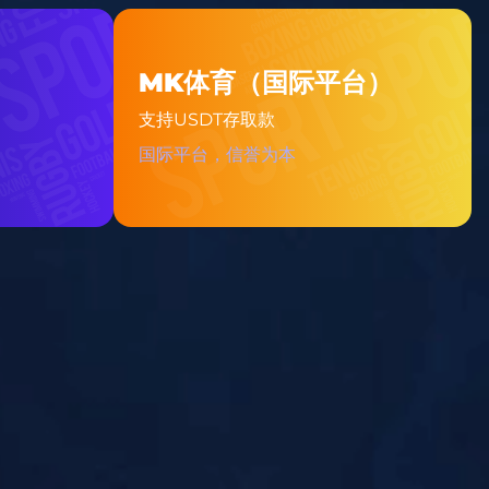
推动了
技助力
充分准
导航
解读九游娱乐
过引入
体育热点
作进行
体育明星
集团服务
方位提
接洽九游娱乐体育
弥补不