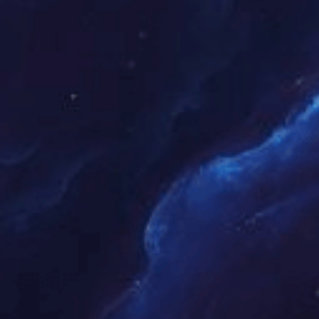
遇，北京乒乓球队充分利用现代科技手段进行辅助训练与数据分
高了运动员对于不同打法风格适应能力，还能有效减少受伤风险
项指标，确保其始终处于最佳状态。
伐，引进了一系列先进仪器，如超声波治疗仪和冷疗设备。这些
减少伤病发生率，延长职业生涯。
得实效，更是在战略层面上奠定了未来发展的基础，为追求卓越
不断引领新的潮流，从各个角度切实提升自身实力。这些努力不
懈奋斗的人文精神。在即将到来的奥运会上，这支充满斗志与激
想！
，以更加开放包容的心态吸收新知识、新理念。相信凭借这些持
篇章，为国家争光添彩！