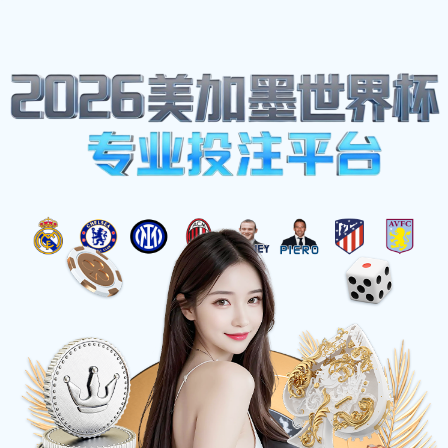
+15344986265
luhzcks@gmail.com
体育热点
首页
体育热点