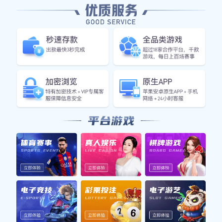
会。
进入淘汰赛阶段，瑞士队迎来了阿根廷队。尽管最终被淘汰，但球队
在这场比赛中展示出的顽强意志和团队协作让人印象深刻。门将德尼
特·索默表现优异，多次扑救险球，让阿根廷队感受到巨大的压力。
2、对球队贡献的重要性
在2014年的世界杯上，每位球员都为球队贡献了自己的力量。其
中，中场核心格拉尼特·扎卡作为年轻球员，不仅承担起组织进攻的重
要角色，还多次参与防守，为球队带来了平衡。他出色的技术和视
野，使得他成为不可或缺的一员。
而后卫斯蒂芬·林希特纳也发挥了重要作用，他不仅负责防守，还能从
后场传出精准长传，为前锋创造机会。他在比赛中的领导能力和稳定
性，使得整个后防线更加坚固。
此外，前锋哈里斯·塞费罗维奇则以其速度和突破能力给对手造成了巨
大威胁。他不仅是进攻端的重要火力点，更是在关键时刻总能站出来
为球队打入关键进球。这些贡献共同构成了瑞士队在2014年的成功
之路。