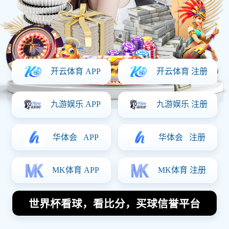
2014年瑞士足球明星的辉煌时刻与传奇故事回顾
2025-12-06 09:41:20
2014年是瑞士足球历史上一个重要的里程碑，这一年瑞士国家队在
巴西世界杯上的表现引发了全球的关注。在这场盛事中，瑞士足球明
星们展现出了卓越的技艺与无限的潜力，令人难以忘怀。本文将回顾
2014年瑞士足球明星的辉煌时刻与传奇故事，从他们在世界杯上的
精彩表现、对球队贡献的重要性、个人成就以及影响力四个方面进行
详细阐述，以此来全面呈现瑞士足球在这一年中的光辉历程。
1、世界杯精彩表现
2014年巴西世界杯上，瑞士国家队展现出强大的竞争力，小组赛阶
段他们以两胜一平的佳绩顺利晋级。这一阶段中，球队在面对厄瓜多
尔时，以2:1战胜对手，展现了其坚韧不拔的精神和高超的技艺。尤
其是在比赛最后时刻，由哈里斯·塞费罗维奇打入制胜球，成为全场焦
点。
此外，在与法国队的较量中，尽管最终以2:5落败，但瑞士队员们斗
志昂扬，尤其是阿尔嫩·贝赫拉米在场上的拼搏精神令人称道。他不仅
积极参与防守，还在进攻端不断制造威胁，为球队争取了宝贵的机