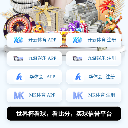
探讨世界足球中杰出的右后卫明星及其成就与影响力
2025-12-15 20:09:05
在世界足球的历史长河中，右后卫这一位置虽常被忽视，但实际上，
其在球队中的重要性不可小觑。杰出的右后卫不仅具备出色的防守能
力，还能为球队提供进攻支持，影响比赛的结果。本文将从四个方面
探讨世界足球中杰出的右后卫明星及其成就与影响力：一是他们在技
术上的精湛表现，二是他们对球队战术体系的贡献，三是他们在重大
赛事中的突出表现，以及四是他们在球迷和社会文化层面的影响力。
在这篇文章中，我们将深入分析这些杰出球员如何通过自己的努力和
才华，为世界足球的发展做出了重要贡献。
1、技术上的精湛表现
杰出的右后卫往往以其卓越的技术能力而闻名。他们不仅要具备出色
的防守技巧，还需拥有良好的传球、控球和带球能力。例如，巴西传
奇右后卫卡福，以其速度与灵活性著称，他不仅能够快速回撤防守，
还能通过精准的传中帮助前锋创造得分机会。这种双向发展使得他成
为了当时最具威胁性的边路选手之一。
此外，现代足球对右后卫的要求越来越高，他们需要不断提升自己的