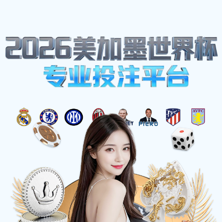
+15344986265
luhzcks@gmail.com
体育热点
首页
体育热点