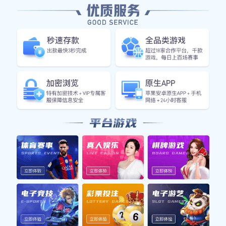
的基础。同时，这场比赛也吸引了大量媒体关注，成为当地球迷热议
的话题。
此外，从历史交锋记录来看，巴林和阿联酋在过去几年的交手中势均
力敌，每次相遇都充满悬念。因此，本次对决更是吸引了无数球迷和
专家的目光，人们期待看到两队为我们呈现一场精彩纷呈的视觉盛