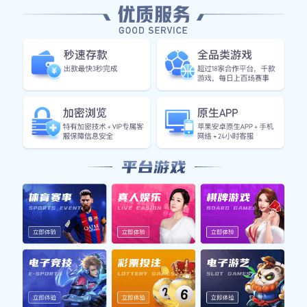
领先。
第三场回到迈阿密后，热火竭尽全力捍卫主场，他们在第三节实现逆
转，并最终以98-96拿下这一胜利。这一时刻充分展现了詹姆斯与韦
德在关键时刻挺身而出的能力。然而，在接下来的第四场较量中，马
刺再次显现出强大的整体实力，以107-86轻松取胜，再次将系列赛
推向悬念。